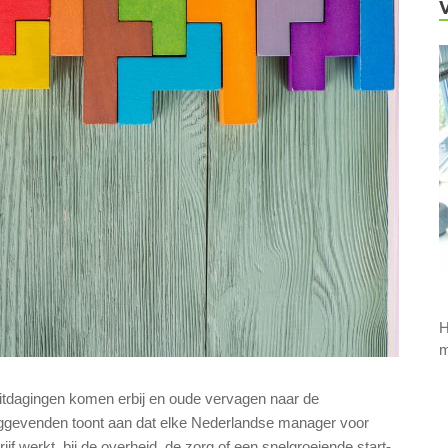
H
m
 uitdagingen komen erbij en oude vervagen naar de
inggevenden toont aan dat elke Nederlandse manager voor
ijf werkt, bij de overheid, de zorg of een snelgroeiende start-