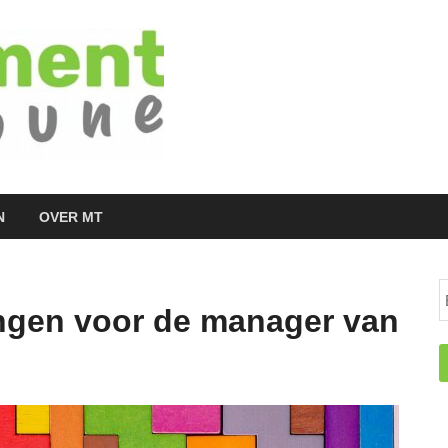
Managementtr
het meest inspirerende kennisplatform v
N
OVER MT
ingen voor de manager van