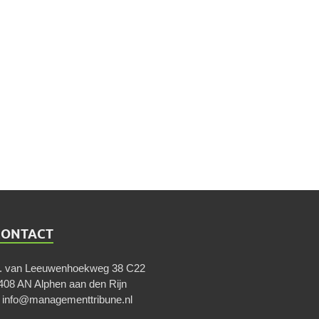
CONTACT
. van Leeuwenhoekweg 38 C22
408 AN Alphen aan den Rijn
E
info@managementtribune.nl