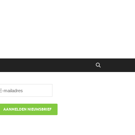
ibune
oor managers