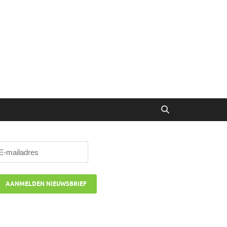
ibune
oor managers