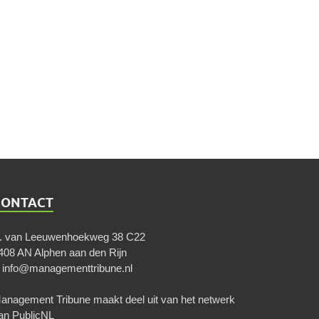
CONTACT
. van Leeuwenhoekweg 38 C22
408 AN Alphen aan den Rijn
E
info@managementtribune.nl
anagement Tribune maakt deel uit van het netwerk
an
PublicNL