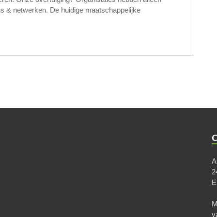
ns & netwerken. De huidige maatschappelijke
A
2
M
v