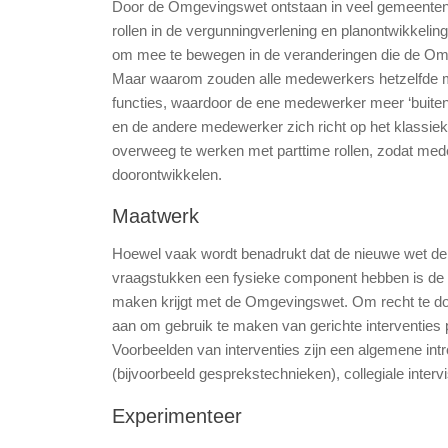
Door de Omgevingswet ontstaan in veel gemeenten 
rollen in de vergunningverlening en planontwikkeli
om mee te bewegen in de veranderingen die de Omge
Maar waarom zouden alle medewerkers hetzelfde moe
functies, waardoor de ene medewerker meer ‘buiten’
en de andere medewerker zich richt op het klassi
overweeg te werken met parttime rollen, zodat med
doorontwikkelen.
Maatwerk
Hoewel vaak wordt benadrukt dat de nieuwe wet de h
vraagstukken een fysieke component hebben is de s
maken krijgt met de Omgevingswet. Om recht te doen
aan om gebruik te maken van gerichte interventies 
Voorbeelden van interventies zijn een algemene intro
(bijvoorbeeld gesprekstechnieken), collegiale interv
Experimenteer