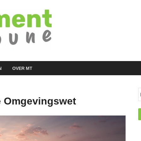
Managementtr
het meest inspirerende kennisplatform v
N
OVER MT
de Omgevingswet