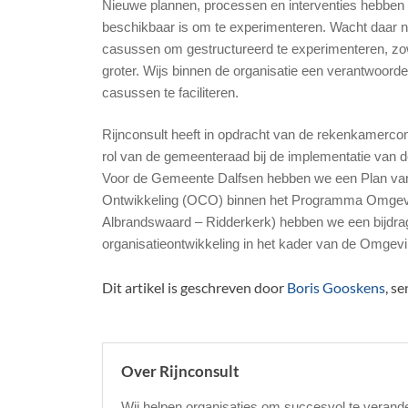
Nieuwe plannen, processen en interventies hebben a
beschikbaar is om te experimenteren. Wacht daar ni
casussen om gestructureerd te experimenteren, zowe
groter. Wijs binnen de organisatie een verantwoorde
casussen te faciliteren.
Rijnconsult heeft in opdracht van de rekenkamerco
rol van de gemeenteraad bij de implementatie van 
Voor de Gemeente Dalfsen hebben we een Plan van 
Ontwikkeling (OCO) binnen het Programma Omgevi
Albrandswaard – Ridderkerk) hebben we een bijdrag
organisatieontwikkeling in het kader van de Omgev
Dit artikel is geschreven door
Boris Gooskens
, s
Over Rijnconsult
Wij helpen organisaties om succesvol te verand