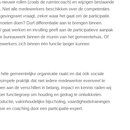
nieuwe rollen (zoals de ruimtecoach) en wijzigen bestaande
ng. Niet alle medewerkers beschikken over de competenties
vingswet vraagt, zeker waar het gaat om de participatie.
ten doen? Durf differentiatie aan te brengen binnen
 gaat werken en invulling geeft aan de participatieve aanpak
eke bureauwerk binnen de muren van het gemeentehuis. Of
ewerkers zich binnen één functie langer kunnen
éle gemeentelijke organisatie raakt en dat óók sociale
impele praktijk dat niet iedere medewerker evenveel te
 aan de verschillen in belang, impact en kennis raden wij
per functiegroep om houding en gedrag te ontwikkelen.
ductie, vakinhoudelijke bijscholing, vaardigheidstrainingen
isie en coaching door een participatie-expert.