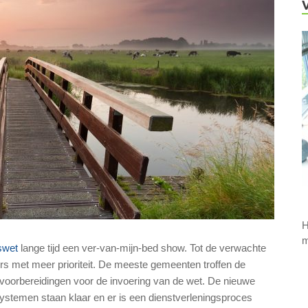
H
m
swet
lange tijd een ver-van-mijn-bed show. Tot de verwachte
rs met meer prioriteit. De meeste gemeenten troffen de
 voorbereidingen voor de invoering van de wet. De nieuwe
 systemen staan klaar en er is een dienstverleningsproces