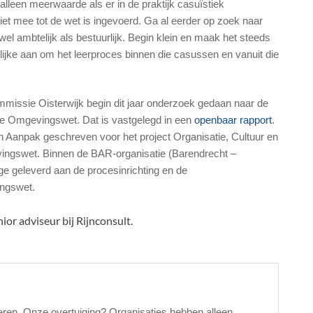
lleen meerwaarde als er in de praktijk casuïstiek
et mee tot de wet is ingevoerd. Ga al eerder op zoek naar
l ambtelijk als bestuurlijk. Begin klein en maak het steeds
lijke aan om het leerproces binnen die casussen en vanuit die
mmissie Oisterwijk begin dit jaar onderzoek gedaan naar de
de Omgevingswet. Dat is vastgelegd in een
openbaar rapport
.
Aanpak geschreven voor het project Organisatie, Cultuur en
ngswet. Binnen de BAR-organisatie (Barendrecht –
e geleverd aan de procesinrichting en de
ingswet.
enior adviseur bij Rijnconsult.
eren. Onze overtuiging? Organisaties hebben alleen