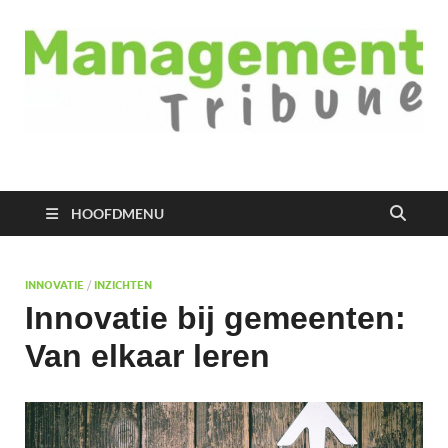
Managementtribune
het meest inspirerende kennisplatform voor managers
HOOFDMENU
INNOVATIE
/
INZICHTEN
Innovatie bij gemeenten:
Van elkaar leren