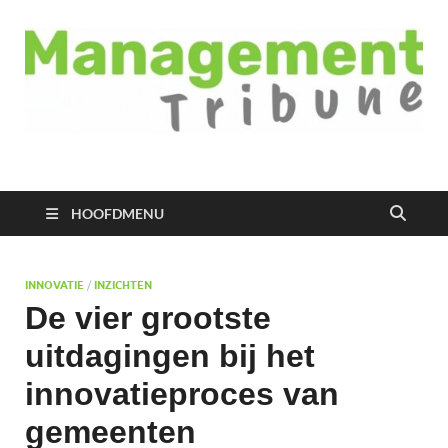
Managementtribune
het meest inspirerende kennisplatform voor managers
HOOFDMENU
INNOVATIE
/
INZICHTEN
De vier grootste
uitdagingen bij het
innovatieproces van
gemeenten