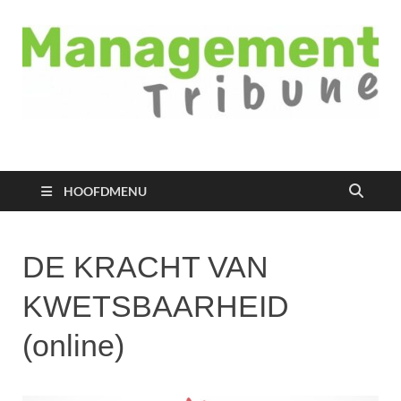
Managementtribune
het meest inspirerende kennisplatform voor managers
HOOFDMENU
DE KRACHT VAN
KWETSBAARHEID
(online)