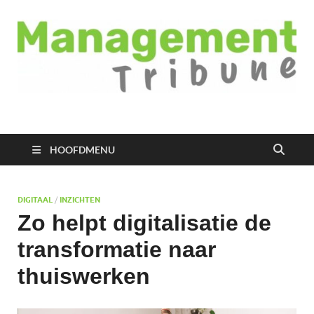
Managementtribune
het meest inspirerende kennisplatform voor managers
HOOFDMENU
DIGITAAL
/
INZICHTEN
Zo helpt digitalisatie de
transformatie naar
thuiswerken