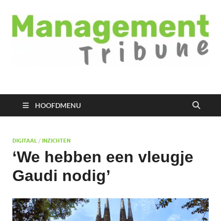
Managementtribune
het meest inspirerende kennisplatform voor managers
HOOFDMENU
DIGITAAL
/
INZICHTEN
‘We hebben een vleugje
Gaudi nodig’