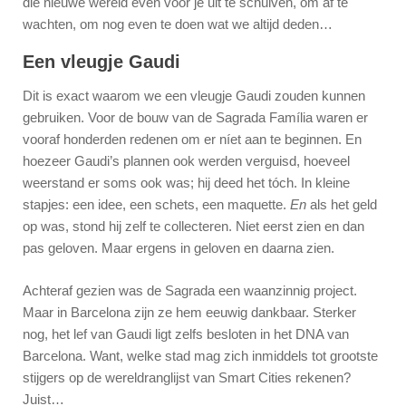
die nieuwe wereld even voor je uit te schuiven, om af te
wachten, om nog even te doen wat we altijd deden…
Een vleugje Gaudi
Dit is exact waarom we een vleugje Gaudi zouden kunnen
gebruiken. Voor de bouw van de Sagrada Família waren er
vooraf honderden redenen om er níet aan te beginnen. En
hoezeer Gaudi’s plannen ook werden verguisd, hoeveel
weerstand er soms ook was; hij deed het tóch. In kleine
stapjes: een idee, een schets, een maquette.
En
als het geld
op was, stond hij zelf te collecteren. Niet eerst zien en dan
pas geloven. Maar ergens in geloven en daarna zien.
Achteraf gezien was de Sagrada een waanzinnig project.
Maar in Barcelona zijn ze hem eeuwig dankbaar. Sterker
nog, het lef van Gaudi ligt zelfs besloten in het DNA van
Barcelona. Want, welke stad mag zich inmiddels tot grootste
stijgers op de wereldranglijst van Smart Cities rekenen?
Juist…