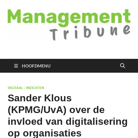
Managementtribune
het meest inspirerende kennisplatform voor managers
HOOFDMENU
DIGITAAL
/
INZICHTEN
Sander Klous
(KPMG/UvA) over de
invloed van digitalisering
op organisaties