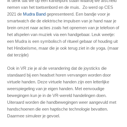
Ik denk dat we op een kantelpunt staan waarbij we afscheid
nemen van het toetsenbord en de muis. Zo werd op CES
2021 de
Mudra Band
gepresenteerd. Een bandje voor je
smartwatch die de elektrische impulsen van je hand naar je
brein omzet naar acties zoals het opnemen van je telefoon of
het afspelen van muziek via een handgebaar. Leuk weetje:
een Mudra is een symbolisch of ritueel gebaar of houding uit
het Hindoeïsme, maar die je ook terug ziet in de yoga. (maar
dat terzijde)
Ook in VR zie je al de verandering dat de joysticks die
standaard bij een headset horen vervangen worden door
virtuele handen. Deze virtuele handen zijn een letterlijke
weerspiegeling van je eigen handen. Met eenvoudige
bewegingen kun je in de VR-wereld handelingen doen.
Uiteraard worden die handbewegingen weer aangevuld met
handschoenen die een haptische technologie bevatten.
Daarmee simuleer je gevoel.