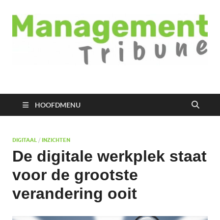
Managementtribune
het meest inspirerende kennisplatform voor managers
HOOFDMENU
DIGITAAL
/
INZICHTEN
De digitale werkplek staat
voor de grootste
verandering ooit