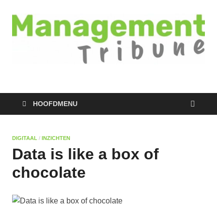
Managementtribune
het meest inspirerende kennisplatform voor managers
HOOFDMENU
DIGITAAL
/
INZICHTEN
Data is like a box of
chocolate