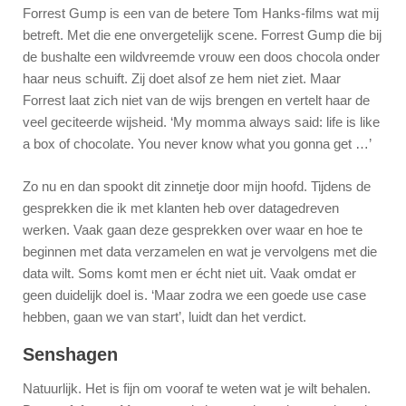
Forrest Gump is een van de betere Tom Hanks-films wat mij
betreft. Met die ene onvergetelijk scene. Forrest Gump die bij
de bushalte een wildvreemde vrouw een doos chocola onder
haar neus schuift. Zij doet alsof ze hem niet ziet. Maar
Forrest laat zich niet van de wijs brengen en vertelt haar de
veel geciteerde wijsheid. ‘My momma always said: life is like
a box of chocolate. You never know what you gonna get …’
Zo nu en dan spookt dit zinnetje door mijn hoofd. Tijdens de
gesprekken die ik met klanten heb over datagedreven
werken. Vaak gaan deze gesprekken over waar en hoe te
beginnen met data verzamelen en wat je vervolgens met die
data wilt. Soms komt men er écht niet uit. Vaak omdat er
geen duidelijk doel is. ‘Maar zodra we een goede use case
hebben, gaan we van start’, luidt dan het verdict.
Senshagen
Natuurlijk. Het is fijn om vooraf te weten wat je wilt behalen.