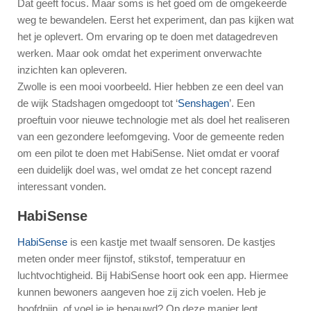
Dat geeft focus. Maar soms is het goed om de omgekeerde
weg te bewandelen. Eerst het experiment, dan pas kijken wat
het je oplevert. Om ervaring op te doen met datagedreven
werken. Maar ook omdat het experiment onverwachte
inzichten kan opleveren.
Zwolle is een mooi voorbeeld. Hier hebben ze een deel van
de wijk Stadshagen omgedoopt tot ‘
Senshagen
’. Een
proeftuin voor nieuwe technologie met als doel het realiseren
van een gezondere leefomgeving. Voor de gemeente reden
om een pilot te doen met HabiSense. Niet omdat er vooraf
een duidelijk doel was, wel omdat ze het concept razend
interessant vonden.
HabiSense
HabiSense
is een kastje met twaalf sensoren. De kastjes
meten onder meer fijnstof, stikstof, temperatuur en
luchtvochtigheid. Bij HabiSense hoort ook een app. Hiermee
kunnen bewoners aangeven hoe zij zich voelen. Heb je
hoofdpijn, of voel je je benauwd? Op deze manier legt