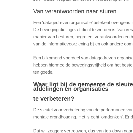
Van verantwoorden naar sturen
Een ‘datagedreven organisatie’ betekent overigens 
De beweging die ingezet dient te worden is ‘van ve
manier van besturen, begroten, verantwoorden en b
van de informatievoorziening bij en ook andere co
Een bijkomend voordeel van datagedreven organis
hebben hiermee de bewegingsvrijheid om het beste v
ten goede.
Waar ligt bij de gemeente de sleu
afdelingen en organisaties
te verbeteren?
De sleutel voor verbetering van de performance van
mentale grondhouding. Het is echt ‘omdenken’. Er di
Dat wil zeggen: vertrouwen, dus van top-down naa