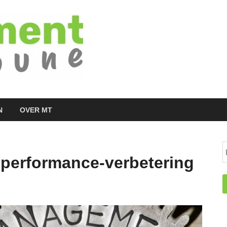
Managementtr
het meest inspirerende kennisplatform v
N
OVER MT
performance-verbetering