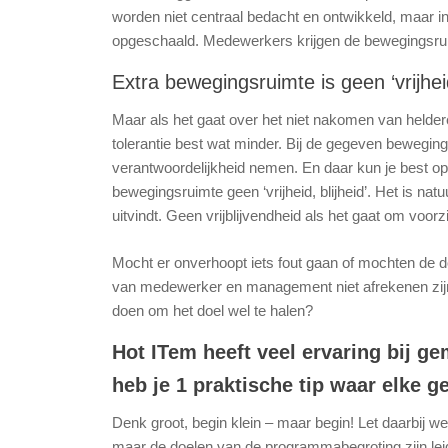
worden niet centraal bedacht en ontwikkeld, maar in
opgeschaald. Medewerkers krijgen de bewegingsrui
Extra bewegingsruimte is geen ‘vrijheid
Maar als het gaat over het niet nakomen van held
tolerantie best wat minder. Bij de gegeven bewegin
verantwoordelijkheid nemen. En daar kun je best op 
bewegingsruimte geen ‘vrijheid, blijheid’. Het is nat
uitvindt. Geen vrijblijvendheid als het gaat om voor
Mocht er onverhoopt iets fout gaan of mochten de do
van medewerker en management niet afrekenen zijn
doen om het doel wel te halen?
Hot ITem heeft veel ervaring bij g
heb je 1 praktische tip waar elke 
Denk groot, begin klein – maar begin! Let daarbij we
maar de doelen van de programmabegroting zijn leid