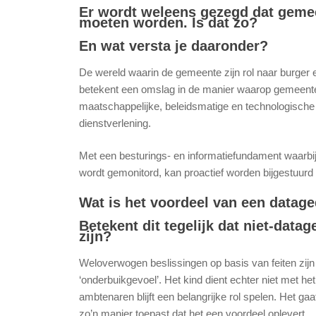
Er wordt weleens gezegd dat gemee
moeten worden. Is dat zo?
En wat versta je daaronder?
De wereld waarin de gemeente zijn rol naar burger
betekent een omslag in de manier waarop gemeenten b
maatschappelijke, beleidsmatige en technologische
dienstverlening.
Met een besturings- en informatiefundament waarb
wordt gemonitord, kan proactief worden bijgestuurd a
Wat is het voordeel van een datag
Betekent dit tegelijk dat niet-data
zijn?
Weloverwogen beslissingen op basis van feiten zijn
‘onderbuikgevoel’. Het kind dient echter niet met 
ambtenaren blijft een belangrijke rol spelen. Het ga
zo’n manier toepast dat het een voordeel oplevert.