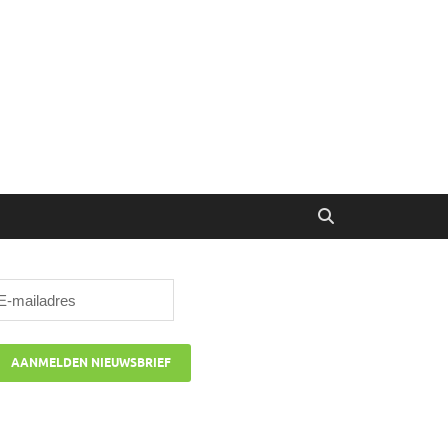
ibune
oor managers