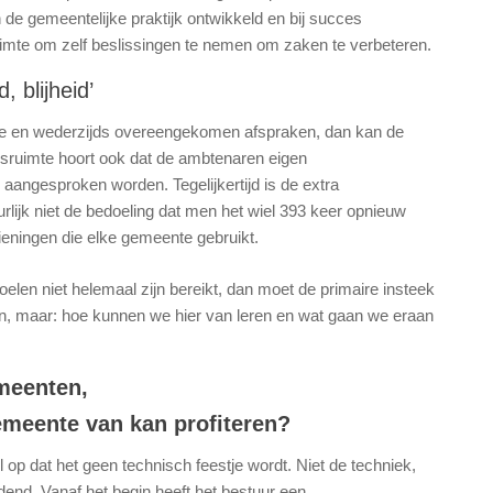
 de gemeentelijke praktijk ontwikkeld en bij succes
mte om zelf beslissingen te nemen om zaken te verbeteren.
, blijheid’
ere en wederzijds overeengekomen afspraken, dan kan de
gsruimte hoort ook dat de ambtenaren eigen
aangesproken worden. Tegelijkertijd is de extra
uurlijk niet de bedoeling dat men het wiel 393 keer opnieuw
zieningen die elke gemeente gebruikt.
elen niet helemaal zijn bereikt, dan moet de primaire insteek
, maar: hoe kunnen we hier van leren en wat gaan we eraan
emeenten,
gemeente van kan profiteren?
l op dat het geen technisch feestje wordt. Niet de techniek,
end. Vanaf het begin heeft het bestuur een