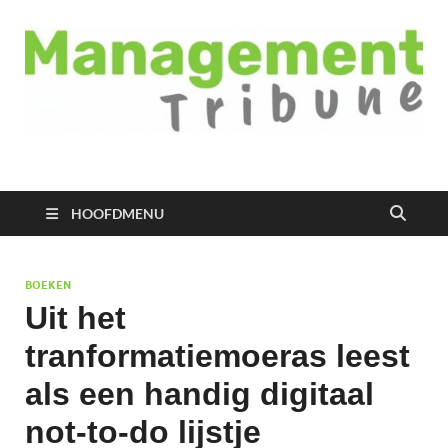
Managementtribune
het meest inspirerende kennisplatform voor managers
HOOFDMENU
BOEKEN
Uit het
tranformatiemoeras leest
als een handig digitaal
not-to-do lijstje