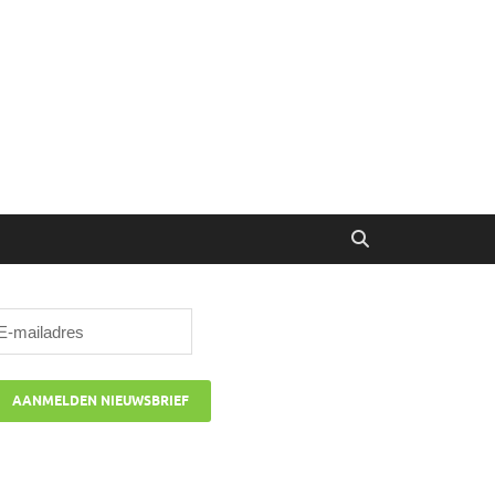
ibune
oor managers