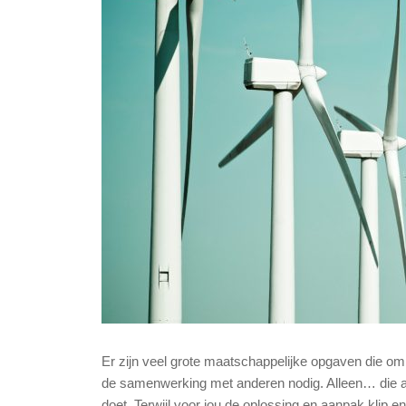
Er zijn veel grote maatschappelijke opgaven die om 
de samenwerking met anderen nodig. Alleen… die an
doet. Terwijl voor jou de oplossing en aanpak klip en 