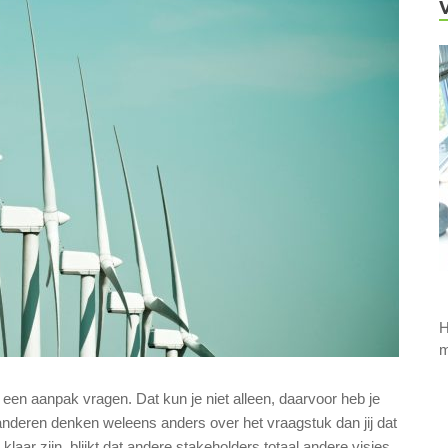
H
m
een aanpak vragen. Dat kun je niet alleen, daarvoor heb je
deren denken weleens anders over het vraagstuk dan jij dat
klaar zijn, blijkt dat andere stakeholders totaal andere visies,