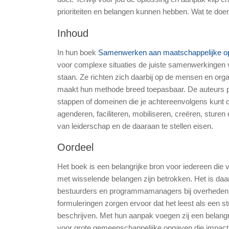
prioriteiten en belangen kunnen hebben. Wat te doe
Inhoud
In hun boek
Samenwerken aan maatschappelijke o
voor complexe situaties de juiste samenwerkingen vi
staan. Ze richten zich daarbij op de mensen en organ
maakt hun methode breed toepasbaar. De auteurs pr
stappen of domeinen die je achtereenvolgens kunt d
agenderen, faciliteren, mobiliseren, creëren, sturen
van leiderschap en de daaraan te stellen eisen.
Oordeel
Het boek is een belangrijke bron voor iedereen die 
met wisselende belangen zijn betrokken. Het is da
bestuurders en programmamanagers bij overheden e
formuleringen zorgen ervoor dat het leest als een st
beschrijven. Met hun aanpak voegen zij een belangr
voor grote gemeenschappelijke opgaven die impact