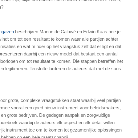
n?
pgaven
beschrijven Manon de Caluwé en Edwin Kaas hoe je
ndt om tot een resultaat te komen waar alle partijen achter
isaties en wat minder op het vraagstuk zelf dat er ligt en dat
esenteren daarbij een nieuw model dat bestaat een aantal
oorlopen om tot resultaat te komen. Die stappen betreffen het
 en legitimeren. Tenslotte larderen de auteurs dat met de saus
voor grote, complexe vraagstukken staat waarbij veel partijen
armee vooral een goed nieuw instrument voor beleidsmakers,
n grote bedrijven. De gedegen aanpak en zorgvuldige
udieboek waarbij de auteurs elk aspect en elk detail willen
ijk instrument toe om te komen tot gezamenlijke oplossingen
 hebben op een hele maatschappjj.