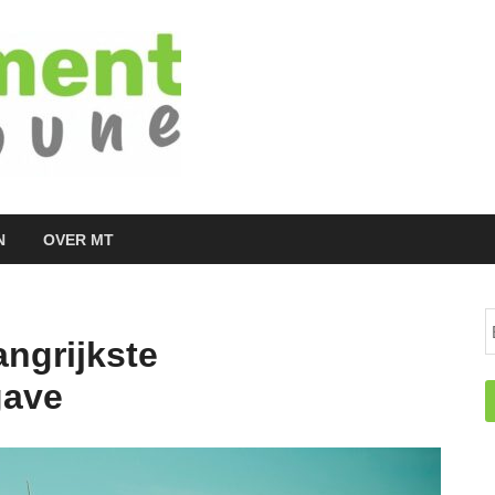
Managementtr
het meest inspirerende kennisplatform v
N
OVER MT
ngrijkste
gave