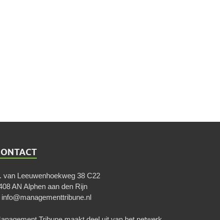
CONTACT
. van Leeuwenhoekweg 38 C22
408 AN Alphen aan den Rijn
E
info@managementtribune.nl
anagement Tribune maakt deel uit van het netwerk