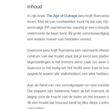
Inhoud
In zijn boek
The Age of Outrage
beschrijft Ramanna 
leven. Met tal van voorbeelden toont hij dat aan. Hij 
eenmalige PR-nachtmerries waarbij je een crisisplan
statements de baas bent. Bij grote verontwaardiging
een andere manier van handelen vereist.
Daarvoor beschrijft Ramanna een raamwerk oftewel 
centrum van dat model staat dat je eerst een platfo
tegenstellingen is het immers eerst zaak om weer o
daarvoor is het nodig om het hoofd weer koel te hou
opgericht waarin alle stakeholders een plek hebben, 
Aan de hand van vier vervolgstapen en veel voorbee
Die stappen zijn: betekenis halen uit het moment, d
begrip voor de kracht van de leider en het bouwen 
dit een model dat houvast biedt bij elke diepe conf
verschillen.