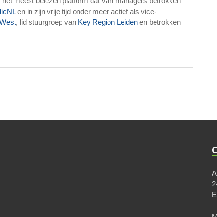
, het meest belezen platform dat van managers betrokken
licNL
en in zijn vrije tijd onder meer actief als vice-
West
, lid stuurgroep van
Key Region Leiden
en betrokken
A
2
M