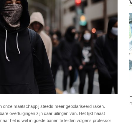
H
m
d en onze maatschappij steeds meer gepolariseerd raken.
re overtuigingen zijn daar uitingen van. Het lijkt haast
 maar het is wel in goede banen te leiden volgens professor