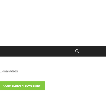
ibune
oor managers