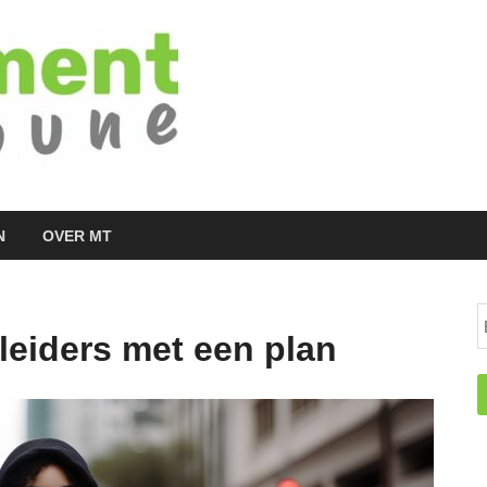
Managementtr
het meest inspirerende kennisplatform v
N
OVER MT
 leiders met een plan