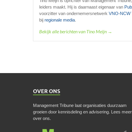
Tino Meijn is oprichter van Management Tribune
leiders maakt. Hij is daarnaast eigenaar van
Pub
voorzitter van ondernemersnetwerk
VNO-NCW 
bij
regionale media
.
Bekijk alle berichten van Tino Meijn →
OVER ONS
Management Tribune laat organisaties duurzaam
groeien door kennisdeling en advisering.
Lees meer
over ons
.