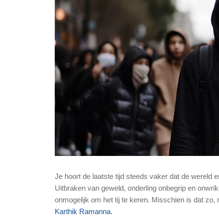
Je hoort de laatste tijd steeds vaker dat de werel
Uitbraken van geweld, onderling onbegrip en onwrikba
onmogelijk om het tij te keren. Misschien is dat zo,
Karthik Ramanna.