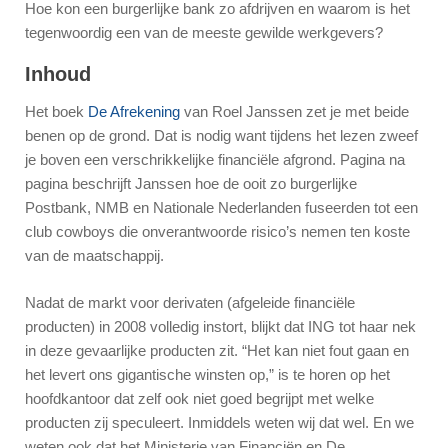
Hoe kon een burgerlijke bank zo afdrijven en waarom is het
tegenwoordig een van de meeste gewilde werkgevers?
Inhoud
Het boek
De Afrekening
van Roel Janssen zet je met beide
benen op de grond. Dat is nodig want tijdens het lezen zweef
je boven een verschrikkelijke financiële afgrond. Pagina na
pagina beschrijft Janssen hoe de ooit zo burgerlijke
Postbank, NMB en Nationale Nederlanden fuseerden tot een
club cowboys die onverantwoorde risico’s nemen ten koste
van de maatschappij.
Nadat de markt voor derivaten (afgeleide financiële
producten) in 2008 volledig instort, blijkt dat ING tot haar nek
in deze gevaarlijke producten zit. “Het kan niet fout gaan en
het levert ons gigantische winsten op,” is te horen op het
hoofdkantoor dat zelf ook niet goed begrijpt met welke
producten zij speculeert. Inmiddels weten wij dat wel. En we
weten ook dat het Ministerie van Financiën en De