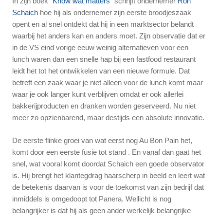
In zijn boek “
Know wat matters
” schrijft ondernemer
Ron
Schaich
hoe hij als ondernemer zijn eerste broodjeszaak
opent en al snel ontdekt dat hij in een marktsector belandt
waarbij het anders kan en anders moet. Zijn observatie dat er
in de VS eind vorige eeuw weinig alternatieven voor een
lunch waren dan een snelle hap bij een fastfood restaurant
leidt het tot het ontwikkelen van een nieuwe formule. Dat
betreft een zaak waar je niet alleen voor de lunch komt maar
waar je ook langer kunt verblijven omdat er ook allerlei
bakkerijproducten en dranken worden geserveerd. Nu niet
meer zo opzienbarend, maar destijds een absolute innovatie.
De eerste flinke groei van wat eerst nog Au Bon Pain het,
komt door een eerste fusie tot stand . En vanaf dan gaat het
snel, wat vooral komt doordat Schaich een goede observator
is. Hij brengt het klantegdrag haarscherp in beeld en leert wat
de betekenis daarvan is voor de toekomst van zijn bedrijf dat
inmiddels is omgedoopt tot Panera. Wellicht is nog
belangrijker is dat hij als geen ander werkelijk belangrijke