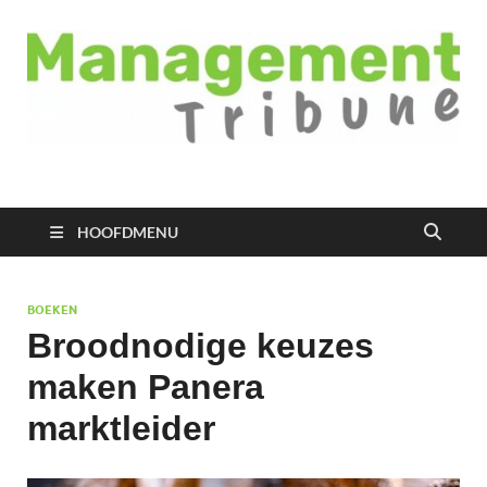
Managementtribune
het meest inspirerende kennisplatform voor managers
HOOFDMENU
BOEKEN
Broodnodige keuzes
maken Panera
marktleider