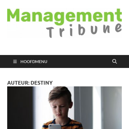
Managementtribune
het meest inspirerende kennisplatform voor managers
HOOFDMENU
AUTEUR:
DESTINY